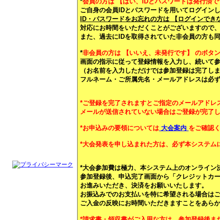
*
会員の方は 【はい、IDとパスワードは発行済で
ご自身の会員IDとパスワードを用いてログイン
ID・パスワードをお忘れの方は 【ログインでき
対応にお時間をいただくことがございますので
また、過去にIDを取得されていた非会員の方も
*
非会員の方は 【いいえ、未発行です】 のボタ
画面の指示に従って登録情報を入力し、続いて
（お名前を入力しただけでは参加登録は完了し
フルネーム・ご所属先名・メールアドレスは必
*ご登録を完了されますとご指定のメールアドレ
メールが送信されていない場合はご登録が完了
*お申込みの要領については
大会案内
をご確認
*大会発表を申し込まれた方は、必ず本システム
*大会参加費は極力、本システム上のオンライン
参加登録後、申込完了画面から「クレジットカ
お進みいただき、決済をお願いいたします。
お振込みでのお支払いを特に希望される場合は
ご入金の反映にお時間いただきますことをあら
*請求書・領収書がご入用な方は、参加登録後ま