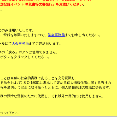
加登録イベント 領収書等文書発行」をお選びください
。
す。
。
にのみ使用いたします。
にご登録を破棄いたしますので、
学会事務局
までお申し出ください。
ールにて
大会事務局
までご連絡願います。
ザの「戻る」ボタンは使用できません。
印ボタンをクリックしてください。
ることは当然の社会的責務であることを充分認識し、
令およびJIS Q 15001に準拠して定める個人情報保護に関する当社の
情報を適切かつ安全に取り扱うとともに、個人情報保護の徹底に努めます。
業務の潤滑な運営のために使用し、それ以外の目的には使用しません。
行って下さい。