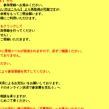
す】 から
し、参加登録へお進みください。
ない方はこちら】 より再取得が可能です
が、
、余裕をもってご照会願います。
同様にご利用いただけます。
ンをクリックして
参加登録を行ってください
ません）。
ずご登録いただきます。
スに受領メールが送信されますので、必ずご確認ください。
しておりません。
ください。
により参加登録を完了してください。
決済によるお支払いをお願いしております。
ードのオンライン決済で参加費を支払う」へ
ご相談を承りますが、
かじめご了承ください。
たはお支払い後の画面から「文書発行」へお進みいただくか、