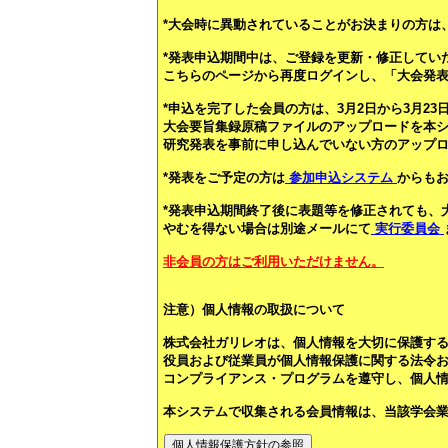
*大会時に異動されていることがお決まりの方は
*発表申込期間中は、ご登録を更新・修正してい
こちらのページから再度ログインし、「大会発
*申込を完了した会員の方は、3月2日から3月23日
大会要旨集録原稿ファイルのアップロードを本
研究発表を事前に申し込んでいない方のアップ
*発表をご予定の方は
参加申込システム
からも
*発表申込期間終了後に表題等を修正されても、
やむを得ない場合は別途メールにて
実行委員会
非会員の方はご利用いただけません。
注意）個人情報の取扱について
株式会社ガリレオは、個人情報を大切に保護す
役員および従業員が個人情報保護に関する法令および
コンプライアンス・プログラムを遵守し、個人
本システムで収集される会員情報は、当該学会