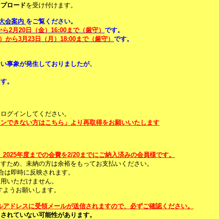
ップロード
を受け付けます。
大会案内
をご覧ください。
から2月20日（金）16:00まで（厳守）
です。
）から3月23日（月）18:00まで（厳守）
です。
ない事象が発生しておりましたが、
。
ます。
てログインしてください。
インできない方はこちら」より再取得をお願いいたします
2025年度までの会費を2/20までにご納入済みの会員様です。
ますため、未納の方は余裕をもってお支払いください。
合は即時に反映されます。
利用いただけません。
すようお願いします。
ルアドレスに受領メールが送信されますので、必ずご確認ください。
了されていない可能性があります。