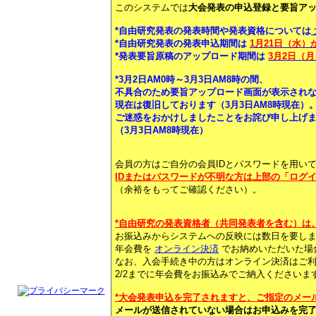
このシステムでは
大会発表の申込登録と要旨ア
*自由研究発表の発表時間や発表資格については
*自由研究発表の発表申込期間は
1月21日（水）
*発表要旨原稿のアップロード期間は
3月2日（月
*3月2日AM0時～3月3日AM8時の間、
不具合のため要旨アップロード画面が表示され
現在は復旧しております（3月3日AM8時現在）
ご迷惑をおかけしましたことをお詫び申し上げ
（3月3日AM8時現在）
会員の方はご自分の会員IDとパスワードを用い
IDまたはパスワードが不明な方は上部の「ログ
（余裕をもってご確認ください）。
*自由研究の発表資格者（共同発表者を含む）は、
お振込みからシステムへの反映には数日を要し
年会費を
オンライン決済
でお納めいただいた場
なお、入会手続き中の方はオンライン決済はご
2/2までに年会費をお振込みでご納入くださいま
*大会発表申込を完了されますと、ご指定のメー
メールが送信されていない場合はお申込みを完