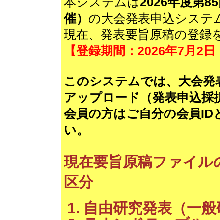
本システムは
2026年度第
催）
の大会発表申込システ
現在、
発表要旨原稿
の登録
【登録期間：2026年7月2
このシステムでは、
大会発
アップロード（発表申込採
会員の方はご自分の会員I
い。
現在
要旨原稿ファイル
区分
自由研究発表（一般